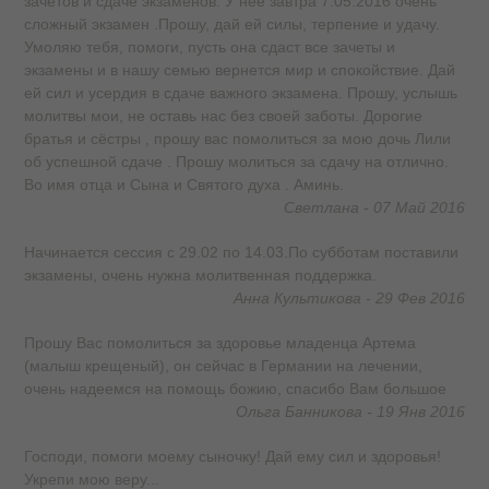
зачетов и сдаче экзаменов. У нее завтра 7.05.2016 очень
сложный экзамен .Прошу, дай ей силы, терпение и удачу.
Умоляю тебя, помоги, пусть она сдаст все зачеты и
экзамены и в нашу семью вернется мир и спокойствие. Дай
ей сил и усердия в сдаче важного экзамена. Прошу, услышь
молитвы мои, не оставь нас без своей заботы. Дорогие
братья и сёстры , прошу вас помолиться за мою дочь Лили
об успешной сдаче . Прошу молиться за сдачу на отлично.
Во имя отца и Сына и Святого духа . Аминь.
Светлана - 07 Май 2016
Начинается сессия с 29.02 по 14.03.По субботам поставили
экзамены, очень нужна молитвенная поддержка.
Анна Культикова - 29 Фев 2016
Прошу Вас помолиться за здоровье младенца Артема
(малыш крещеный), он сейчас в Германии на лечении,
очень надеемся на помощь божию, спасибо Вам большое
Ольга Банникова - 19 Янв 2016
Господи, помоги моему сыночку! Дай ему сил и здоровья!
Укрепи мою веру...