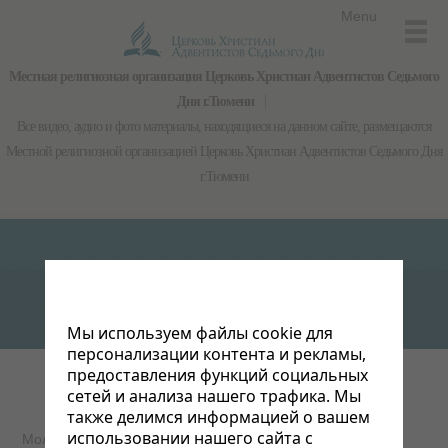
Menu
Местная религиозная организация Церковь Христиан Адвентистов Седьмого
Дня г.Тюмени
Все видео, аудио и фото материалы, находящиеся на данном сайте, размещаются
Местной религиозной организацией Церковь Христиан Адвентистов Седьмого Дня
г.Тюмени
Мы используем файлы cookie для
персонализации контента и рекламы,
предоставления функций социальных
сетей и анализа нашего трафика. Мы
также делимся информацией о вашем
использовании нашего сайта с
Молитвенные просьбы