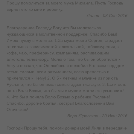
Прошу помолиться за моего мужа Михаила. Пусть Господь
вернет его ко мне и ребенку.
Лилия - 08 Сен 2016
Благодарение Господу Богу что Вы молитесь за
нуждающихся в молитвенной поддержке! Спасибо Вам!
Имею нужду в молитве: 1.За мужа моего Сергея, страдает
от сильных зависимостей: алкогольной, табакокурения, к
кофе, чаю, преферансу, компаниям, распивающим
алкоголь, телевизору. Молю о том, что бы он обратился к
Богу и познал, что Он любовь и полюбил Его всем сердцем,
всеми силами, всем разумением, всею крепостью и
прилепился к Нему! 2. О 5 - летнем мальчике из приюта
Руслане, что бы он имел семью адвентистскую. 3. Если есть
на то Воля Божья, что бы мы с мужем могли его усыновить!
4. Что бы я поняла Волю Божью о ребенке Руслане!
Спасибо, дорогие братья, сестры! Благословений Вам
Отеческих!
Вера Юровская - 20 Июн 2016
Господи Прошу тебя, помоги дочери моей Лили в пересдаче