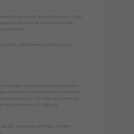
своей религиозной жизни без икон. И они
о давайте посмотрим на исторические
читания икон.
ние икон
,
поклонение иконам
,
икона
то, пройдя обряд крещения в детстве и
изнь становится христианином и получает
уем разобраться, что такое крещение на
о ли применить этот обряд к
 детей
,
крещение ребенка
,
условия
я