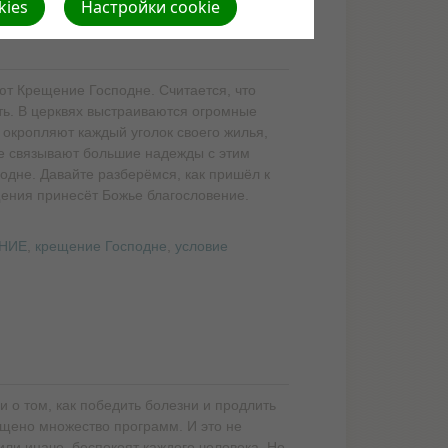
kies
Настройки cookie
ют Крещение Господне. Считается, что
ть. В церквях выстраиваются огромные
, окропляют каждый уголок своего жилья,
ие связывают большие надежды с этим
одне. Давайте разберёмся, как пришёл к
щения принесёт Божье благословение.
НИЕ
,
крещение Господне
,
условие
и о том, как победить болезни и продлить
ящено множество программ. И это не
или иначе, беспокоят каждого человека. Но