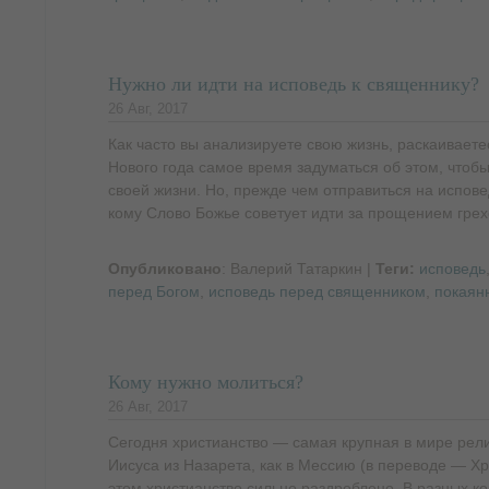
Нужно ли идти на исповедь к священнику?
26 Авг, 2017
Как часто вы анализируете свою жизнь, раскаиваетес
Нового года самое время задуматься об этом, чтоб
своей жизни. Но, прежде чем отправиться на испове
кому Слово Божье советует идти за прощением грех
Опубликовано
: Валерий Татаркин
|
Теги:
исповедь
перед Богом
,
исповедь перед священником
,
покаян
Кому нужно молиться?
26 Авг, 2017
Сегодня христианство — самая крупная в мире рели
Иисуса из Назарета, как в Мессию (в переводе — Хр
этом христианство сильно раздроблено. В разных 