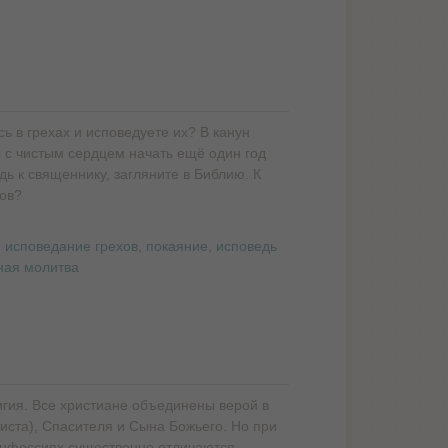
ь в грехах и исповедуете их? В канун
ы с чистым сердцем начать ещё один год
дь к священнику, загляните в Библию. К
ов?
,
исповедание грехов
,
покаяние
,
исповедь
ная молитва
гия. Все христиане объединены верой в
иста), Спасителя и Сына Божьего. Но при
конфессиях существенно отличаются