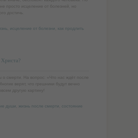
 не просто исцеление от болезней, но
ого достичь.
изнь
,
исцеление от болезни
,
как продлить
 Христа?
 о смерти. На вопрос: «Что нас ждёт после
ногие верят, что грешники будут вечно
овсем другую картину!
ие души
,
жизнь после смерти
,
состояние