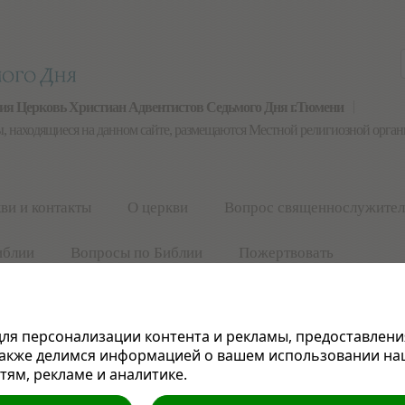
ция Церковь Христиан Адвентистов Седьмого Дня г.Тюмени
лы, находящиеся на данном сайте, размещаются Местной религиозной орг
ви и контакты
О церкви
Вопрос священнослужите
иблии
Вопросы по Библии
Пожертвовать
ля персонализации контента и рекламы, предоставлени
также делимся информацией о вашем использовании на
ям, рекламе и аналитике.
Вопросы по Библии