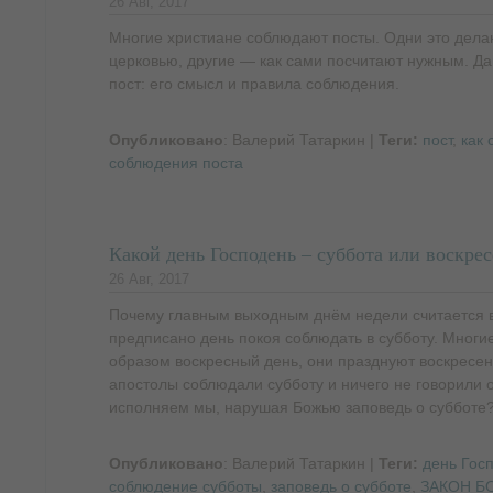
26 Авг, 2017
Многие христиане соблюдают посты. Одни это дела
церковью, другие — как сами посчитают нужным. Да
пост: его смысл и правила соблюдения.
Опубликовано
: Валерий Татаркин
|
Теги:
пост
,
как 
соблюдения поста
Какой день Господень – суббота или воскрес
26 Авг, 2017
Почему главным выходным днём недели считается в
предписано день покоя соблюдать в субботу. Многие
образом воскресный день, они празднуют воскресен
апостолы соблюдали субботу и ничего не говорили 
исполняем мы, нарушая Божью заповедь о субботе
Опубликовано
: Валерий Татаркин
|
Теги:
день Гос
соблюдение субботы
,
заповедь о субботе
,
ЗАКОН Б