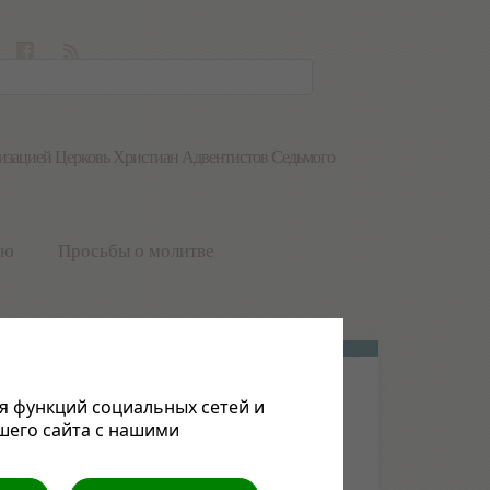
анизацией Церковь Христиан Адвентистов Седьмого
лю
Просьбы о молитве
я функций социальных сетей и
шего сайта с нашими