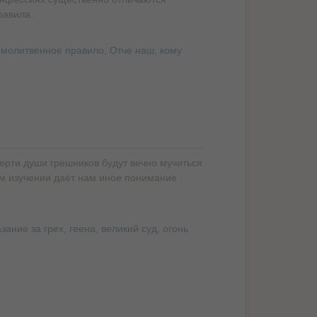
равила.
,
молитвенное правило
,
Отче наш
,
кому
мерти души грешников будут вечно мучиться
м изучении даёт нам иное понимание
зание за грех
,
геена
,
великий суд
,
огонь