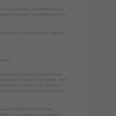
ют по календарю, установленному их
вайте посмотрим, как в Библии описан
соблюдать пост
,
смысл поста
,
правила
енье?
оскресенье? Ведь в Законе Божьем
 христиане считают, что отмечая таким
ие Христа. Но Сам Иисус Христос и
об отдыхе в воскресенье. Чью же волю
?
подень
,
СУББОТА
,
святой день
,
ОЖИЙ
,
4 я заповедь
,
10 заповедей
,