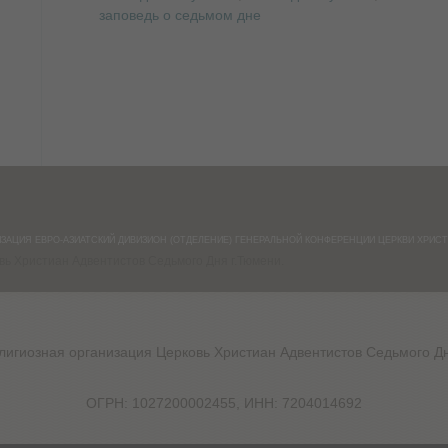
заповедь о седьмом дне
АНИЗАЦИЯ ЕВРО-АЗИАТСКИЙ ДИВИЗИОН (ОТДЕЛЕНИЕ) ГЕНЕРАЛЬНОЙ КОНФЕРЕНЦИИ ЦЕРКВИ ХРИ
вь Христиан Адвентистов Седьмого Дня г.Тюмени.
лигиозная организация Церковь Христиан Адвентистов Седьмого Дн
ОГРН: 1027200002455, ИНН: 7204014692