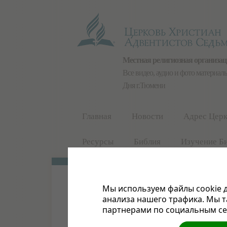
Местная религиозная организа
Все видео, аудио и фото материа
Дня г.Тюмени
Главная
Новости
Адрес Церк
Ресурсы
Библия
Изучение Б
Мы используем файлы cookie д
анализа нашего трафика. Мы 
партнерами по социальным сет