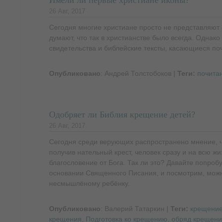
Имели ли первые христиане иконы?
26 Авг, 2017
Сегодня многие христиане просто не представляют 
думают, что так в христианстве было всегда. Однак
свидетельства и библейские тексты, касающиеся по
Опубликовано
: Андрей Толстобоков
|
Теги:
почита
Одобряет ли Библия крещение детей?
26 Авг, 2017
Сегодня среди верующих распространено мнение, ч
получив нательный крест, человек сразу и на всю ж
благословение от Бога. Так ли это? Давайте попроб
основании Священного Писания, и посмотрим, можн
несмышлёному ребёнку.
Опубликовано
: Валерий Татаркин
|
Теги:
крещение
крещения
,
Подготовка ко крещению
,
обряд крещени