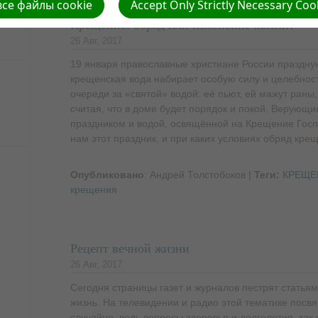
се файлы cookie
Accept Only Strictly Necessary Coo
Крещение: обряд или изменение жизни?
26 Авг, 2017
19 января православные христиане России праздну
крещенская вода набирает особую силу и целебнос
очереди за «святой» водой: её пьют, ей мажут раны
считая, что в доме будет порядок и покой. Верующ
праздником и водой, освящённой на Крещение Госп
нам этот праздник, и при каких условиях обряд кре
Опубликовано
: Андрей Толстобоков
|
Теги:
КРЕЩЕ
крещения
Рецепт вечной жизни
26 Авг, 2017
Сегодня страницы газет и журналов пестрят статьям
жизнь. На телевидении и радио этой тематике посв
случайно, ведь вопросы здоровья и долголетия, так 