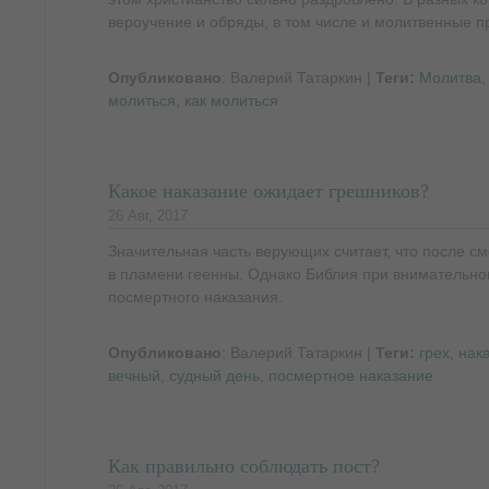
вероучение и обряды, в том числе и молитвенные п
Опубликовано
: Валерий Татаркин
|
Теги:
Молитва
молиться
,
как молиться
Какое наказание ожидает грешников?
26 Авг, 2017
Значительная часть верующих считает, что после с
в пламени геенны. Однако Библия при внимательно
посмертного наказания.
Опубликовано
: Валерий Татаркин
|
Теги:
грех
,
нака
вечный
,
судный день
,
посмертное наказание
Как правильно соблюдать пост?